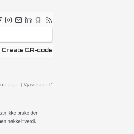
Create QR-code
 manager
|
#javascript"
 kan ikke bruke den
rmen nøkkel=verdi.