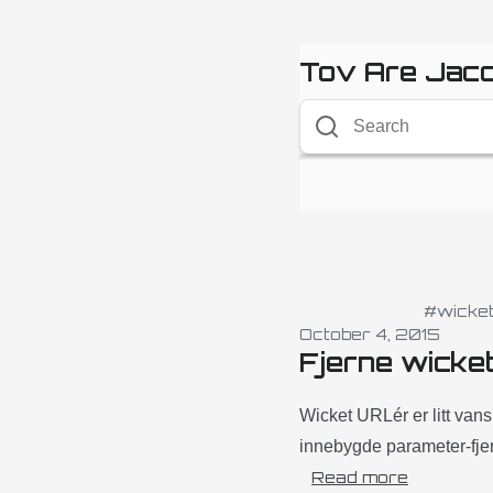
Tov Are Jac
#wicke
October 4, 2015
Fjerne wicke
Wicket URLér er litt vans
innebygde parameter-fjer
Read more