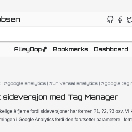
obsen
AlleyOop🏀
Bookmarks
Dashboard
t
|
#google analytics
|
#universal analytics
|
#google tag
t sideversjon med Tag Manager
kelige å fjerne fordi sideversjoner har formen ?1, ?2, ?3 osv. Vi
ningen i Google Analytics fordi den forutsetter parametere i fo