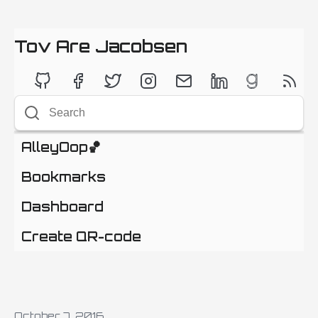
Tov Are Jacobsen
AlleyOop🏀
Bookmarks
Dashboard
Create QR-code
October 7, 2016