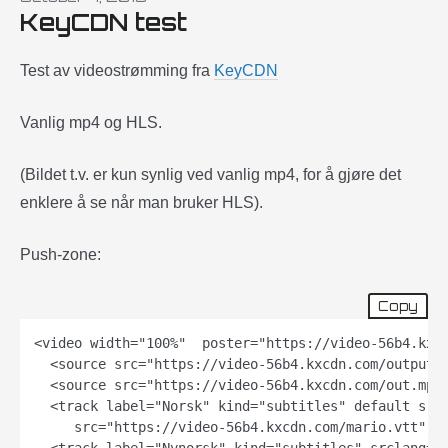
KeyCDN test
Test av videostrømming fra
KeyCDN
Vanlig mp4 og HLS.
(Bildet t.v. er kun synlig ved vanlig mp4, for å gjøre det
enklere å se når man bruker HLS).
Push-zone:
Copy
<video width="100%"  poster="https://video-56b4.kxcd
  <source src="https://video-56b4.kxcdn.com/output/m
  <source src="https://video-56b4.kxcdn.com/out.mp4"
  <track label="Norsk" kind="subtitles" default srcl
     src="https://video-56b4.kxcdn.com/mario.vtt" de