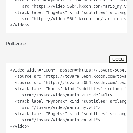
  <track label="Nynorsk" kind="subtitles" srclang="n
     src="https://video-56b4.kxcdn.com/mario_ny.vtt"
  <track label="Engelsk" kind="subtitles" srclang="e
     src="https://video-56b4.kxcdn.com/mario_en.vtt"
Pull-zone:
Copy
<video width="100%"  poster="https://tovare-56b4.kxc
  <source src="https://tovare-56b4.kxcdn.com/tovare/
  <source src="https://tovare-56b4.kxcdn.com/tovare/
  <track label="Norsk" kind="subtitles" srclang="nb"
     src="/tovare/video/mario.vtt" default>

  <track label="Nynorsk" kind="subtitles" srclang="n
     src="/tovare/video/mario_ny.vtt">

  <track label="Engelsk" kind="subtitles" srclang="e
     src="/tovare/video/mario_en.vtt">
