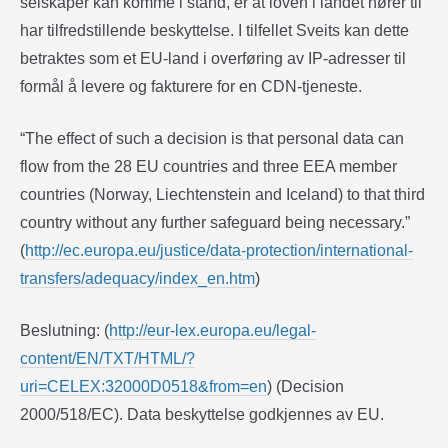
selskaper kan komme i stand, er at loven i landet hører til
har tilfredstillende beskyttelse. I tilfellet Sveits kan dette
betraktes som et EU-land i overføring av IP-adresser til
formål å levere og fakturere for en CDN-tjeneste.
“The effect of such a decision is that personal data can
flow from the 28 EU countries and three EEA member
countries (Norway, Liechtenstein and Iceland) to that third
country without any further safeguard being necessary.”
(
http://ec.europa.eu/justice/data-protection/international-
transfers/adequacy/index_en.htm
)
Beslutning: (
http://eur-lex.europa.eu/legal-
content/EN/TXT/HTML/?
uri=CELEX:32000D0518&from=en
) (Decision
2000/518/EC). Data beskyttelse godkjennes av EU.